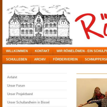
WILLKOMMEN
KONTAKT
WIR RÖWELÖWEN - EIN SCHUL
SCHULLEBEN
ARCHIV
FÖRDERVEREIN
SCHNUPPERSE
Anfahrt
Unser Forum
Unser Projektband
Unser Schullandheim in Bissel