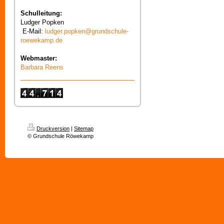
Schulleitung:
Ludger Popken
E-Mail:
ludger.popken@grundschule-
roewekamp.de
Webmaster:
Barbara Reens
Druckversion
|
Sitemap
© Grundschule Röwekamp