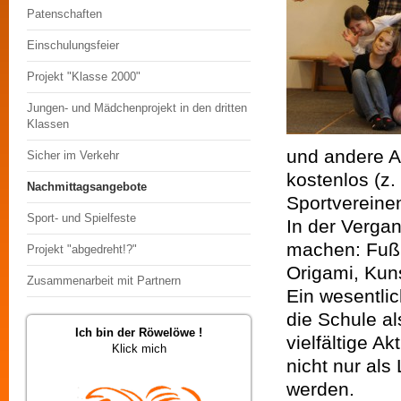
Patenschaften
Einschulungsfeier
Projekt "Klasse 2000"
Jungen- und Mädchenprojekt in den dritten
Klassen
und andere An
Sicher im Verkehr
kostenlos (z
Nachmittagsangebote
Sportvereinen
Sport- und Spielfeste
In der Verga
machen: Fußba
Projekt "abgedreht!?"
Origami, Kuns
Zusammenarbeit mit Partnern
Ein wesentli
die Schule al
Ich bin der Röwelöwe !
vielfältige A
Klick mich
nicht nur al
werden.