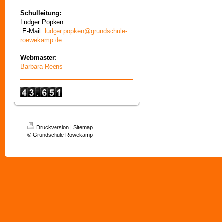
Schulleitung:
Ludger Popken
E-Mail:
ludger.popken@grundschule-
roewekamp.de
Webmaster:
Barbara Reens
Druckversion
|
Sitemap
© Grundschule Röwekamp