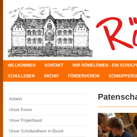
WILLKOMMEN
KONTAKT
WIR RÖWELÖWEN - EIN SCHUL
SCHULLEBEN
ARCHIV
FÖRDERVEREIN
SCHNUPPERSE
Patensch
Anfahrt
Unser Forum
Unser Projektband
Unser Schullandheim in Bissel