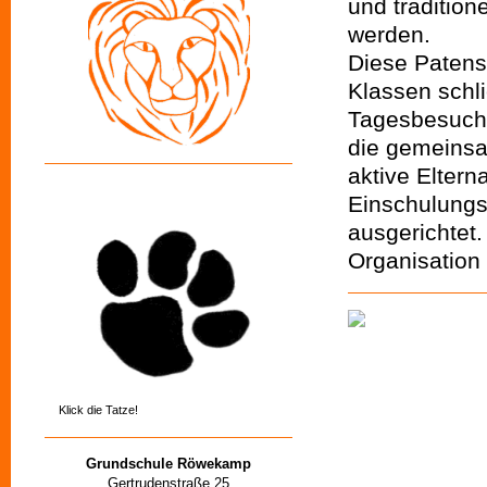
und tradition
werden.
Diese Patens
Klassen sch
Tagesbesuch b
die gemeins
aktive Eltern
Einschulungsf
ausgerichtet.
Organisation 
Klick die Tatze!
Grundschule Röwekamp
Gertrudenstraße 25