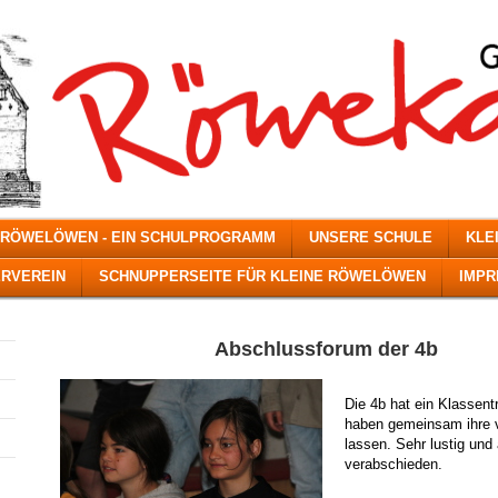
 RÖWELÖWEN - EIN SCHULPROGRAMM
UNSERE SCHULE
KLE
RVEREIN
SCHNUPPERSEITE FÜR KLEINE RÖWELÖWEN
IMP
Abschlussforum der 4b
Die 4b hat ein Klassent
haben gemeinsam ihre v
lassen. Sehr lustig und
verabschieden.