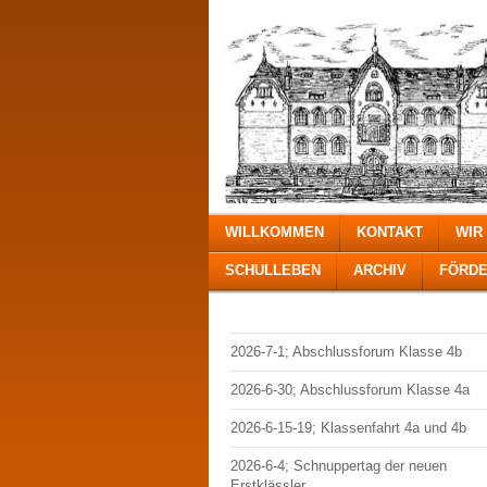
WILLKOMMEN
KONTAKT
WIR
SCHULLEBEN
ARCHIV
FÖRDE
2026-7-1; Abschlussforum Klasse 4b
2026-6-30; Abschlussforum Klasse 4a
2026-6-15-19; Klassenfahrt 4a und 4b
2026-6-4; Schnuppertag der neuen
Erstklässler