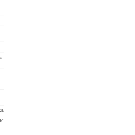
a
 2b
ab"