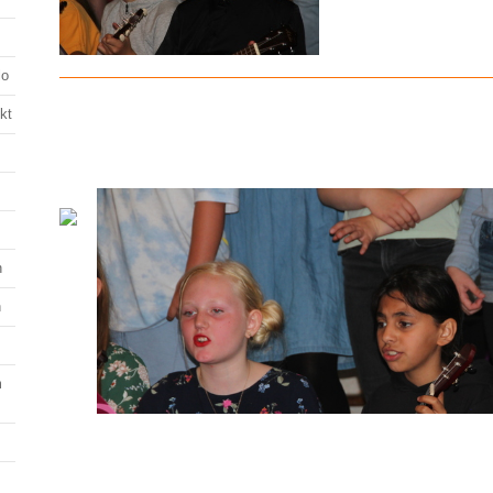
lo
kt
n
n
m