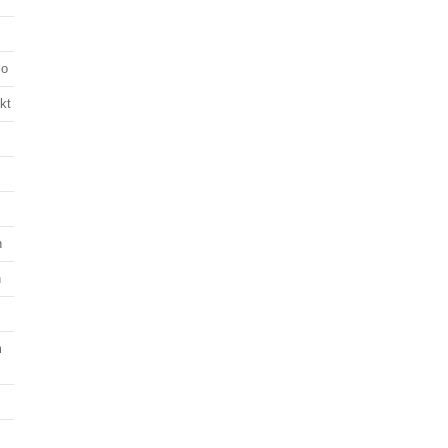
lo
kt
n
n
m