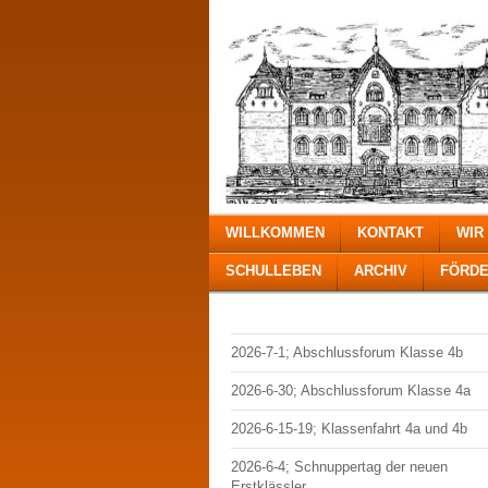
WILLKOMMEN
KONTAKT
WIR
SCHULLEBEN
ARCHIV
FÖRDE
2026-7-1; Abschlussforum Klasse 4b
2026-6-30; Abschlussforum Klasse 4a
2026-6-15-19; Klassenfahrt 4a und 4b
2026-6-4; Schnuppertag der neuen
Erstklässler