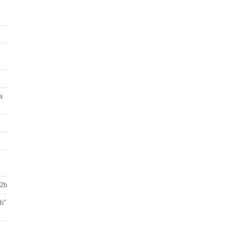
a
 2b
ab"