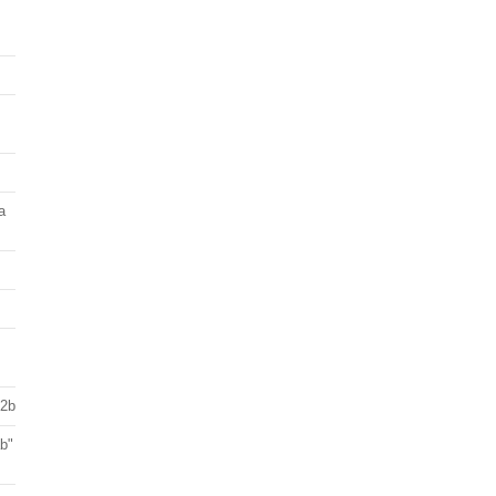
a
 2b
ab"