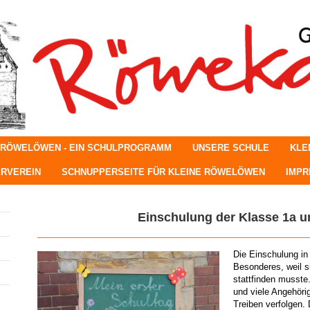
 RÖWELÖWEN - EIN SCHULPROGRAMM
UNSERE SCHULE
KLE
RVEREIN
SCHNUPPERSEITE FÜR KLEINE RÖWELÖWEN
IMP
Einschulung der Klasse 1a un
Die Einschulung in
Besonderes, weil s
stattfinden musste
und viele Angehöri
Treiben verfolgen.