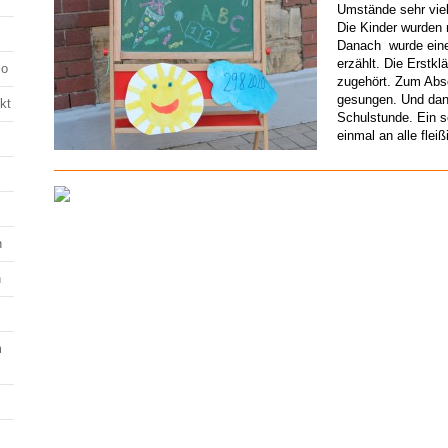
Umstände sehr vie
Die Kinder wurden 
Danach wurde einen
erzählt. Die Erstk
lo
zugehört. Zum Abs
gesungen. Und dann
kt
Schulstunde. Ein s
einmal an alle fleiß
n
n
m