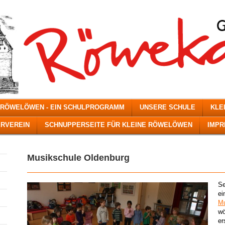
 RÖWELÖWEN - EIN SCHULPROGRAMM
UNSERE SCHULE
KLE
RVEREIN
SCHNUPPERSEITE FÜR KLEINE RÖWELÖWEN
IMP
Musikschule Oldenburg
Se
ei
Mu
wö
er