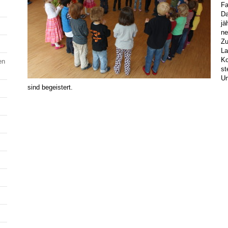
Fa
Da
jä
ne
Zu
La
Ko
en
st
Un
sind begeistert.