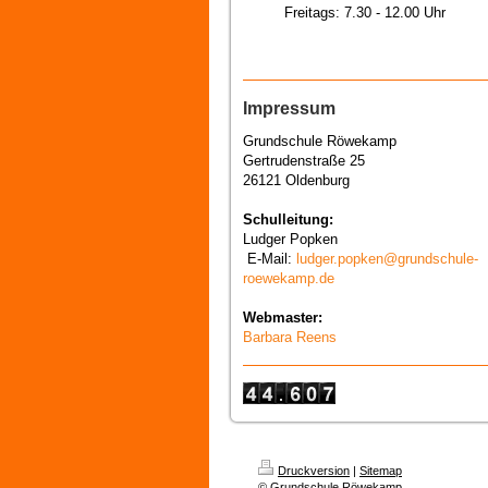
Freitags: 7.30 - 12.00 Uhr
Impressum
Grundschule Röwekamp
Gertrudenstraße 25
26121 Oldenburg
Schulleitung:
Ludger Popken
E-Mail:
ludger.popken@grundschule-
roewekamp.de
Webmaster:
Barbara Reens
Druckversion
|
Sitemap
© Grundschule Röwekamp