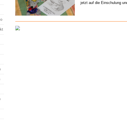
jetzt auf die Einschulung u
lo
kt
n
n
m