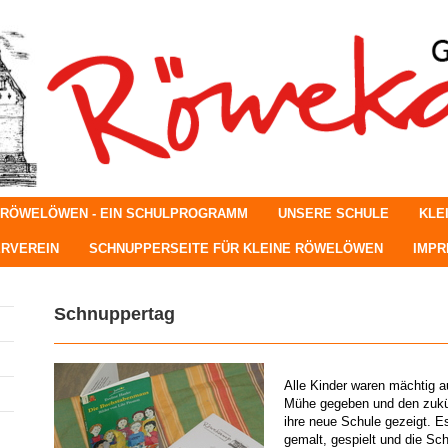
 RÖWELÖWEN - EIN SCHULPROGRAMM
UNSERE SCHULE
KLE
RVEREIN
SCHNUPPERSEITE FÜR KLEINE RÖWELÖWEN
IMP
Schnuppertag
Alle Kinder waren mächtig a
Mühe gegeben und den zukünf
ihre neue Schule gezeigt. 
gemalt, gespielt und die Sch