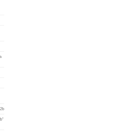
a
 2b
ab"