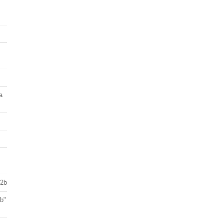
a
 2b
ab"