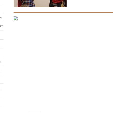
lo
kt
n
n
m