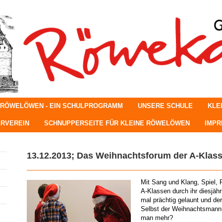
 RÖWELÖWEN - EIN SCHULPROGRAMM
UNSERE SCHULE
KLE
RVEREIN
SCHNUPPERSEITE FÜR KLEINE RÖWELÖWEN
IMP
13.12.2013; Das Weihnachtsforum der A-Klas
Mit Sang und Klang, Spiel,
A-Klassen durch ihr diesjäh
mal prächtig gelaunt und de
Selbst der Weihnachtsmann l
man mehr?