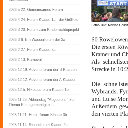
2026-5-22; Gemeinsames Forum
2026-4-24; Forum Klasse 1a - der Grüffelo
Fotos/Text: Martina Golla
2026-3-20; Forum zum Kinderrechteprojekt
60 Röwelöwen b
2026-3-6; Ein Wasserforum der 3a
Die ersten Röw
2026-2-27; Forum Klasse 2a
Kramer und Char
2026-2-13; Karneval
Als schnellst
Strecke in 10:
2025-12-19; Adventsforum der B-Klassen
2025-12-12; Adventsforum der A-Klassen
Die schnells
2025-12-5; Nikolausforum Klasse 1b
Wybrands, Fyn
und Luise Mon
2025-11-28; Aktionstag "Abgedreht " zum
Thema Klimagerechtigkeitit
Außerdem gewa
den vierten Pla
2025-11-21; Herbstforum Klasse 3b
2025-11-14; Sinnesforum Klasse 2b