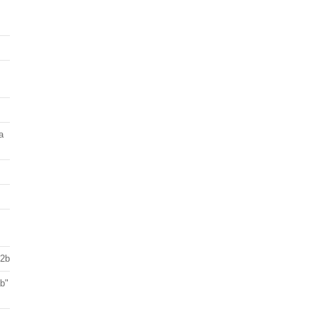
a
 2b
ab"