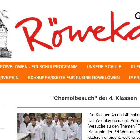
 RÖWELÖWEN - EIN SCHULPROGRAMM
UNSERE SCHULE
KLE
RVEREIN
SCHNUPPERSEITE FÜR KLEINE RÖWELÖWEN
IMP
"Chemolbesuch" der 4. Klassen
Die Klassen 4a und 4b haben
Uni Wechloy gemacht. Voller
Versuche zu den Themen "Fe
So wurde der PH-Wert mittels
dadurch erforscht, welche L