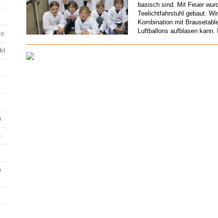
basisch sind. Mit Feuer wur
Teelichtfahrstuhl gebaut. Wi
Kombination mit Brausetablet
Luftballons aufblasen kann.
lo
kt
n
n
m