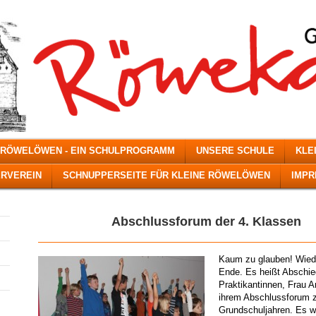
 RÖWELÖWEN - EIN SCHULPROGRAMM
UNSERE SCHULE
KLE
RVEREIN
SCHNUPPERSEITE FÜR KLEINE RÖWELÖWEN
IMP
Abschlussforum der 4. Klassen
Kaum zu glauben! Wiede
Ende. Es heißt Abschie
Praktikantinnen, Frau A
ihrem Abschlussforum z
Grundschuljahren. Es w