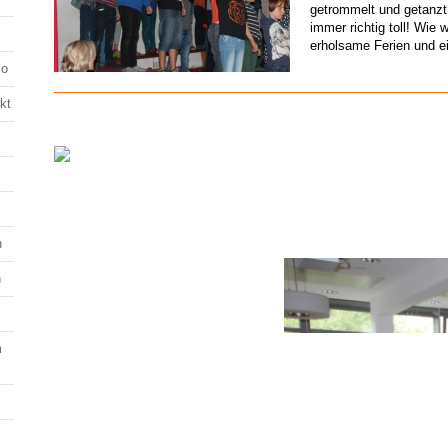
getrommelt und getanzt
immer richtig toll! Wie
erholsame Ferien und ei
lo
kt
n
n
m