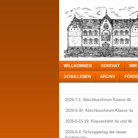
WILLKOMMEN
KONTAKT
WIR
SCHULLEBEN
ARCHIV
FÖRDE
2026-7-1; Abschlussforum Klasse 4b
2026-6-30; Abschlussforum Klasse 4a
2026-6-15-19; Klassenfahrt 4a und 4b
2026-6-4; Schnuppertag der neuen
Erstklässler