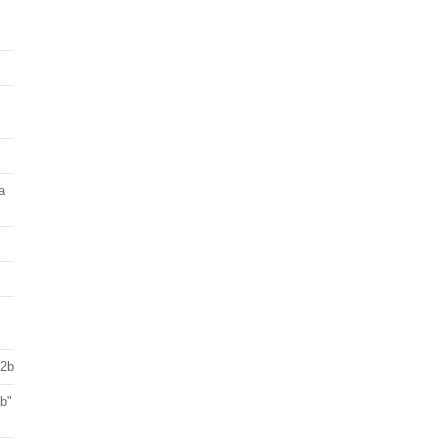
a
 2b
ab"