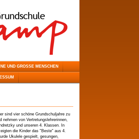
INE UND GROSSE MENSCHEN
RESSUM
r sind vier schöne Grundschuljahre zu
d nehmen von Vertretungslehrerinnen,
ndretzky und unseren 4. Klassen. In
eigten die Kinder das "Beste" aus 4.
urde Ukulele gespielt, gesungen,