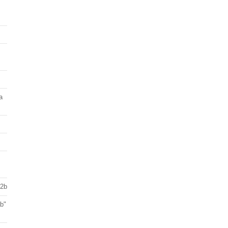
a
 2b
ab"