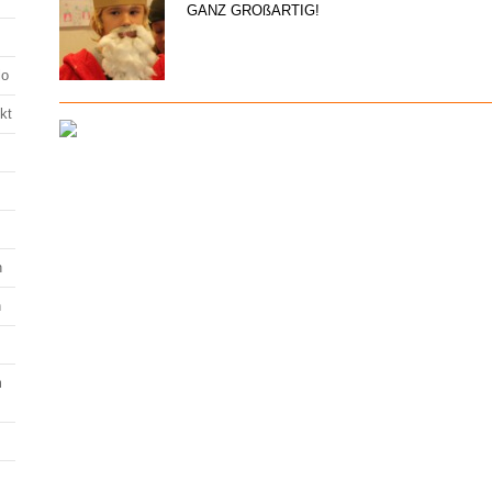
GANZ GROßARTIG!
lo
kt
n
n
m