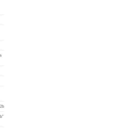
a
 2b
ab"