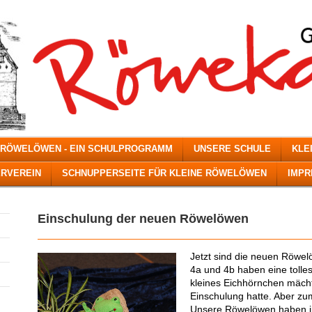
 RÖWELÖWEN - EIN SCHULPROGRAMM
UNSERE SCHULE
KLE
RVEREIN
SCHNUPPERSEITE FÜR KLEINE RÖWELÖWEN
IMP
Einschulung der neuen Röwelöwen
Jetzt sind die neuen Röwel
4a und 4b haben eine tolle
kleines Eichhörnchen mäch
Einschulung hatte. Aber zum
Unsere Röwelöwen haben ihr