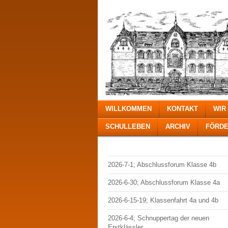
WILLKOMMEN
KONTAKT
WIR
SCHULLEBEN
ARCHIV
FÖRDE
2026-7-1; Abschlussforum Klasse 4b
2026-6-30; Abschlussforum Klasse 4a
2026-6-15-19; Klassenfahrt 4a und 4b
2026-6-4; Schnuppertag der neuen
Erstklässler