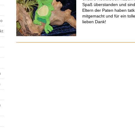
Spaß überstanden und sind
Eltern der Paten haben tatkr
mitgemacht und für ein toll
lo
lieben Dank!
kt
n
n
m