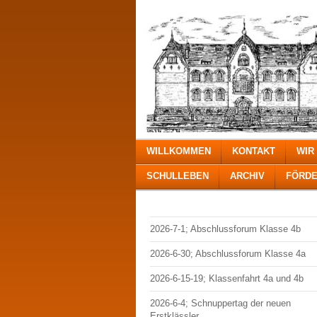
WILLKOMMEN
KONTAKT
WIR
SCHULLEBEN
ARCHIV
FÖRDE
2026-7-1; Abschlussforum Klasse 4b
2026-6-30; Abschlussforum Klasse 4a
2026-6-15-19; Klassenfahrt 4a und 4b
2026-6-4; Schnuppertag der neuen
Erstklässler