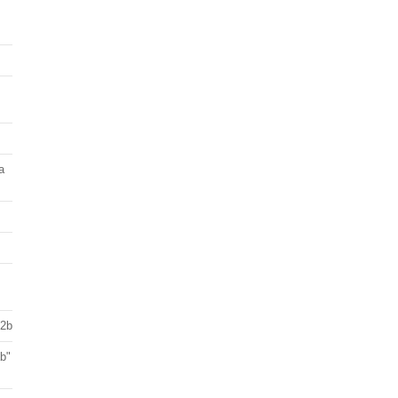
a
 2b
ab"