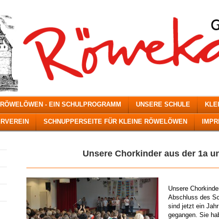
 RÖWELÖWEN - EIN SCHULPROGRAMM
UNSERE SCHULE
KLE
RVEREIN
SCHNUPPERSEITE FÜR KLEINE RÖWELÖWEN
IMP
Unsere Chorkinder aus der 1a un
Unsere Chorkinder
Abschluss des Sch
sind jetzt ein Ja
gegangen. Sie hab